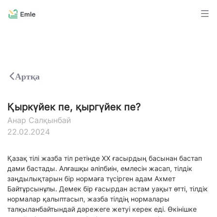
Артқа
Қыркүйек пе, қыргүйек пе?
Анар Салқынбай
22.02.2024
Қазақ тілі жазба тіл ретінде ХХ ғасырдың басынан бастап
дами бастады. Алғашқы әліпбиін, емлесін жасап, тілдік
заңдылықтарын бір нормаға түсірген адам Ахмет
Байтұрсынұлы. Демек бір ғасырдан астам уақыт өтті, тілдік
нормалар қалыптасып, жазба тілдің нормалары
талқыланбайтындай дәрежеге жетуі керек еді. Өкінішке