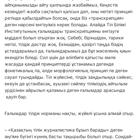
айтқанымызды айту қалпында жазбаймыз, Кеңестік
кезеңдегі жазба сақталып қалсын деп, оны негізгі принцип
ретінде қабылдайтын болсақ, онда біз «транскрипция»
деген нәрсені енгізуіміз керек болады. Алайда Тіл Білімі
Институтының ғалымдары транскрипцияны енгізуге
мүдделі болып отырған жоқ. Себебі, біріншіден, тарихи
негізі, тілдік дәстүр жоқ. Екіншіден, қазіргі таңда біздің
ұстаздарымыз да, ғалымдарымыз да бұл мәселенің қиын
екендігін біледі. Сол үшін де әліпбиге қатысты емле
жасауда қандай принциптерді ұстанамыз дегенде
фонетикалық па, әлде морфологиялық принцип пе деген
сауал туындайды. Тіл жүйесіне, тілдік заңдылыққа сәйкес,
екеуін де ұстанбасақ, ауызекі сөйлеу тіліміздің айтылым
үрдісінен айрылып қаламыз деген ғалымдар арасында
қауіп бар.
Ғалымдар тілдік норманы нақты, жүйелі ұсына алмай отыр.
– «Қазақтың тілін журналистика бұзып барады» деген
әңгіме бүгінгі күннің басты тақырыбы болып отыр. Сондай-