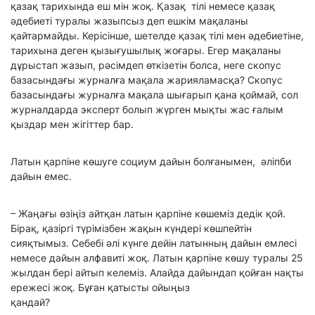
қазақ тарихында еш мін жоқ. Қазақ тілі немесе қазақ
әдебиеті туралы жазыпсыз деп ешкім мақаланы
қайтармайды. Керісінше, шетелде қазақ тілі мен әдебиетіне,
тарихына деген қызығушылық жоғары. Егер мақаланы
дұрыстап жазып, рәсімдеп өткізетін болса, неге скопус
базасындағы журналға мақала жарияламасқа? Скопус
базасындағы журналға мақала шығарып қана қоймай, сол
журналдарда эксперт болып жүрген мықты жас ғалым
қыздар мен жігіттер бар.
Латын қарпіне көшуге социум дайын болғанымен, әліпби
дайын емес.
– Жаңағы өзіңіз айтқан латын қарпіне көшеміз дедік қой.
Бірақ, қазіргі түрімізбен жақын күндері көшпейтін
сияқтымыз. Себебі әлі күнге дейін латынның дайын емлесі
немесе дайын алфавиті жоқ. Латын қарпіне көшу туралы 25
жылдан бері айтып келеміз. Алайда дайындап қойған нақты
ережесі жоқ. Бұған қатысты ойыңыз
қандай?