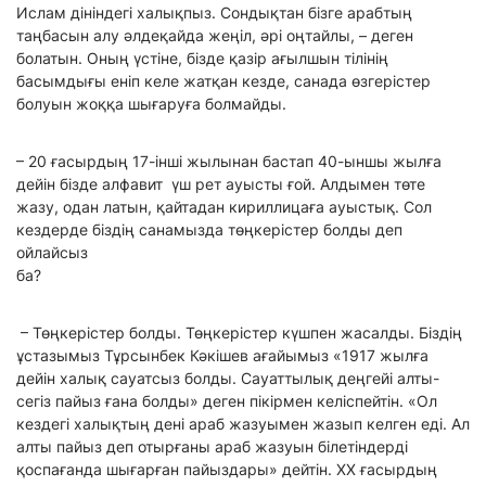
Ислам дініндегі халықпыз. Сондықтан бізге арабтың
таңбасын алу әлдеқайда жеңіл, әрі оңтайлы, – деген
болатын. Оның үстіне, бізде қазір ағылшын тілінің
басымдығы еніп келе жатқан кезде, санада өзгерістер
болуын жоққа шығаруға болмайды.
– 20 ғасырдың 17-інші жылынан бастап 40-ыншы жылға
дейін бізде алфавит үш рет ауысты ғой. Алдымен төте
жазу, одан латын, қайтадан кириллицаға ауыстық. Сол
кездерде біздің санамызда төңкерістер болды деп
ойлайсыз
ба?
– Төңкерістер болды. Төңкерістер күшпен жасалды. Біздің
ұстазымыз Тұрсынбек Кәкішев ағайымыз «1917 жылға
дейін халық сауатсыз болды. Сауаттылық деңгейі алты-
сегіз пайыз ғана болды» деген пікірмен келіспейтін. «Ол
кездегі халықтың дені араб жазуымен жазып келген еді. Ал
алты пайыз деп отырғаны араб жазуын білетіндерді
қоспағанда шығарған пайыздары» дейтін. ХХ ғасырдың