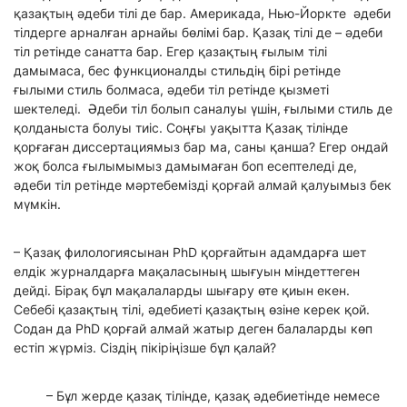
қазақтың әдеби тілі де бар. Америкада, Нью-Йоркте әдеби
тілдерге арналған арнайы бөлімі бар. Қазақ тілі де – әдеби
тіл ретінде санатта бар. Егер қазақтың ғылым тілі
дамымаса, бес функционалды стильдің бірі ретінде
ғылыми стиль болмаса, әдеби тіл ретінде қызметі
шектеледі. Әдеби тіл болып саналуы үшін, ғылыми стиль де
қолданыста болуы тиіс. Соңғы уақытта Қазақ тілінде
қорғаған диссертациямыз бар ма, саны қанша? Егер ондай
жоқ болса ғылымымыз дамымаған боп есептеледі де,
әдеби тіл ретінде мәртебемізді қорғай алмай қалуымыз бек
мүмкін.
– Қазақ филологиясынан PhD қорғайтын адамдарға шет
елдік журналдарға мақаласының шығуын міндеттеген
дейді. Бірақ бұл мақалаларды шығару өте қиын екен.
Себебі қазақтың тілі, әдебиеті қазақтың өзіне керек қой.
Содан да PhD қорғай алмай жатыр деген балаларды көп
естіп жүрміз. Сіздің пікіріңізше бұл қалай?
– Бұл жерде қазақ тілінде, қазақ әдебиетінде немесе