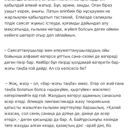
қабылдай алмай жатыр. Бұл, әрине, заңды. Оған біраз
уақыт керек, анығы. Латын әліпбиін бір нұсқаумен не
жарлықпен қабылдатып тастамай, Елімізде салиқалы
тілдік саясат жұмыс істеуде, қоғамды дайындап алу
мақсатында, ғылыми негізде, жүйелі болсын деген оймен
кейінге шегеріп отыр деп ойлаймын.
– Саясаттанушылар мен әлеуметтанушылардың ойы
бойынша алфавит өзгерсе ұлттың сана-сезімі де өзгереді
деген пікір бар. Кейбірі бұл пікірді қолдамай өзгеретін бар-
жоғы таңба ғой дейді. Ал сіз келісесіз бе?
– Жоқ, жазу – ол, «бар-жоғы таңба» емес. Егер ол жәй ғана
таңба болатын болса «қыркүйек, қыргүйек» мәселесі
көтерілмейтін еді ғой. Жазудың өзгеруі адамның санасына
әсер етеді. Әлемдік лингвистикада жазу теориясына
қатысты жазылған ғылыми зерттеулер баршылық. «Қалай
жазсаң, сол сенің санаңа да діліңе де, дініңе де әсер
етеді»,- деген қисындар да бар. А. Байтұрсынұлы кезінде
төте жазуды алған кезде, қазақтың діні -араб діні, біз