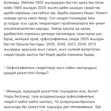
болмады. Өйткені 1950 жылдардан бастап шыға бастаған,
кейін 1984 жылдан 2005 жылға дейін шыққан сөздіктер
әдеби норманы сақтайтын еді. Әдеби нормаға Кеңес Үкіметі
кезінде қатты көңіл бөлді. Сол кездегі ғалымдар мен
ұстаздар осы сұрақ төңірегіндегі проблемаларға өте үлкен
жауапкершілікпен қарады. Зиялы қауым да қазақ
әдебиетінің нормасы дегенде кірпияздық танытқаны рас.
Бірақ, өкінішке орай, орфографиялық сөздік 2005 жылдан
бастап бұзыла бастады. 2005, 2006, 2007, 2009, 2013
жылдары арасына жыл салып, жыл салмай өзгертілген
сөздіктердің шығуы бұл біздің әдеби норманы бұзды.
– Орфографиялық сөздіктерді жыл сайын шығарудың
қандай қажеттілігі болды?
– Меніңше, ешқандай қажеттілік туындаған жоқ. Бүгінгі
тілдің белсенді, таза қолданысында орфографиялық
сөздікті қайта-қайта шығару, тіл қолданушыларының
арасында бір қажеттілік тудырды деп ойламаймын. Бұл