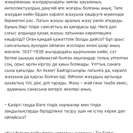
жиырманшы жылдарындағы зиялы қауымның
интеллектуалдық деңгейі өте жоғары болғаны анық. Төте
жазудан кейін бірден кирилл жазуына көшіруге мүмкіндік
бермегені рас. Латын жазуы аралық жазу рөлін атқарды.
Бұның бәрі тілдік саясаттың өз қағидасы еді. Неге дәл
соғыс алдында қазақ жазуы латыннан кириллицаға
көшірілді? Оған қандай қажеттілік болды дейсіз? Бұл орыс
саясатының әуелден ойлаған жоспары екені қазір анық
мәселе. 1937-1938 жылдардағы қырғыннан кейін, сүт
бетіне шыққан қаймақтай болған оқығандар толық үптелген
соң, орыс әрпін кіргізу де қиын болмады. Ұлттық санаға
сына қағылды. Ал Ахмет Байтұрсынұлы латынға да, кирилл
жазуына да қарсы болған еді. Өйткені жазудың артында
қазақтың тілі, діні, ділі тұрады. Жазу – жәй ғана таңба емес,
адамның санасына өзгеріс әкелері анық.
– Қазіргі таңда бізге тілдік нормалар мен тілдік
заңдылықтарды бірізділікке түсіру үшін не істеу керек деп
ойлайсыз?
–Күні бүгінге дейін тілдік норманы жасаушы Тіл Білімі