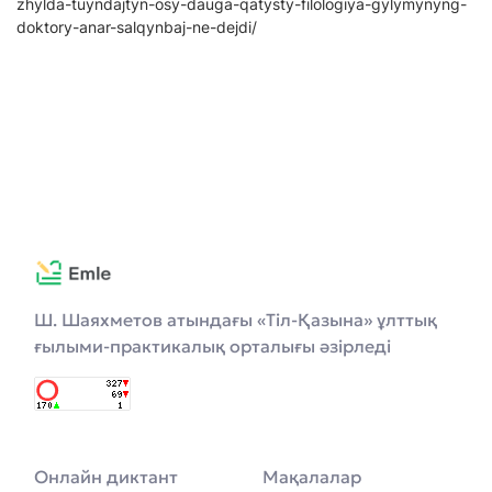
zhylda-tuyndajtyn-osy-dauga-qatysty-filologiya-gylymynyng-
doktory-anar-salqynbaj-ne-dejdi/
Ш. Шаяхметов атындағы «Тіл-Қазына» ұлттық
ғылыми-практикалық орталығы әзірледі
Онлайн диктант
Мақалалар