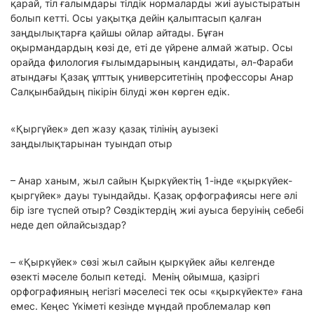
қарай, тіл ғалымдары тілдік нормаларды жиі ауыстыратын
болып кетті. Осы уақытқа дейін қалыптасып қалған
заңдылықтарға қайшы ойлар айтады. Бұған
оқырмандардың көзі де, еті де үйрене алмай жатыр. Осы
орайда филология ғылымдарының кандидаты, әл-Фараби
атындағы Қазақ ұлттық университетінің профессоры Анар
Салқынбайдың пікірін білуді жөн көрген едік.
«Қыргүйек» деп жазу қазақ тілінің ауызекі
заңдылықтарынан туындап отыр
– Анар ханым, жыл сайын Қыркүйектің 1-інде «қыркүйек-
қыргүйек» дауы туындайды. Қазақ орфографиясы неге әлі
бір ізге түспей отыр? Сөздіктердің жиі ауыса беруінің себебі
неде деп ойлайсыздар?
– «Қыркүйек» сөзі жыл сайын қыркүйек айы келгенде
өзекті мәселе болып кетеді. Менің ойымша, қазіргі
орфографияның негізгі мәселесі тек осы «қыркүйекте» ғана
емес. Кеңес Үкіметі кезінде мұндай проблемалар көп