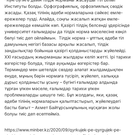
Институты болды. Орфографиялық, орфоэпиялық сөздік
жасады. Қазақ тілінің әдеби нормаларына сәйкес емле-
ережелер түзді. Алайда, соңғы жасалып жатқан емле-
ережелерде кемшілік көп. Қазіргі тілдің белсенді үдерісінде
университет ғалымдары да тілдік норма мәселесіне көңіл
бөлуі тиіс деп ойлаймын. Тілдік норма – ұлттық әдеби тіл
дамуының негізгі базасы арқылы жасалып, тілдік
заңдылықтар бойынша қазіргі қолданыстарды жүйелейді.
ХХІ ғасырдың жиырманшы жылдары келіп жетті. Ірі тарихи
өзгерістер болуда, тілде ауқымды өзгерістер бар.
Терминдер мен шетелдік сөздер алапат жылдамдықпен
енуде, мұның бәрін нормаға түсіріп, жүйелеп, халыққа
дұрыс қолданысты ұсыну – бүгінгі ғалымдар алдында
тұрған үлкен мәселе, ғалымдар тарихи үлкен
проблемаларды шешуге тиіс. Бұл жолдағы, яки, қазақ
әдеби тілінің нормаларын қалыптастырып, жүйелеудегі
басты бағыт – Ахмет Байтұрсынұлының нұсқаған жолы
болуы тиіс деп есептейміз.
https://www.minber.kz/2020/09/qyrkujek-pe-qyrgujek-pe-