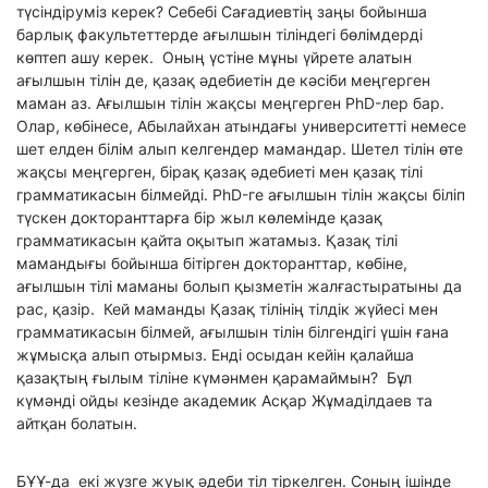
түсіндіруміз керек? Себебі Сағадиевтің заңы бойынша
барлық факультеттерде ағылшын тіліндегі бөлімдерді
көптеп ашу керек. Оның үстіне мұны үйрете алатын
ағылшын тілін де, қазақ әдебиетін де кәсіби меңгерген
маман аз. Ағылшын тілін жақсы меңгерген PhD-лер бар.
Олар, көбінесе, Абылайхан атындағы университетті немесе
шет елден білім алып келгендер мамандар. Шетел тілін өте
жақсы меңгерген, бірақ қазақ әдебиеті мен қазақ тілі
грамматикасын білмейді. PhD-ге ағылшын тілін жақсы біліп
түскен докторанттарға бір жыл көлемінде қазақ
грамматикасын қайта оқытып жатамыз. Қазақ тілі
мамандығы бойынша бітірген докторанттар, көбіне,
ағылшын тілі маманы болып қызметін жалғастыратыны да
рас, қазір. Кей маманды Қазақ тілінің тілдік жүйесі мен
грамматикасын білмей, ағылшын тілін білгендігі үшін ғана
жұмысқа алып отырмыз. Енді осыдан кейін қалайша
қазақтың ғылым тіліне күмәнмен қарамаймын? Бұл
күмәнді ойды кезінде академик Асқар Жұмаділдаев та
айтқан болатын.
БҰҰ-да екі жүзге жуық әдеби тіл тіркелген. Соның ішінде