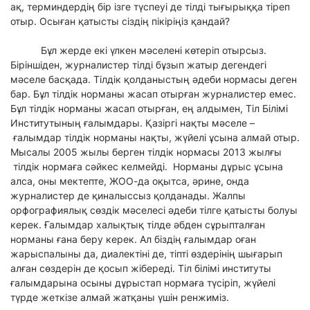
ақ, терминдердің бір ізге түспеуі де тілді тығырыққа тіреп
отыр. Осыған қатысты сіздің пікіріңіз қандай?
Бұл жерде екі үлкен мәселені көтеріп отырсыз.
Біріншіден, журналистер тілді бұзып жатыр дегендегі
мәселе басқада. Тілдік қолданыстың әдеби нормасы деген
бар. Бұл тілдік норманы жасап отырған журналистер емес.
Бұл тілдік норманы жасап отырған, ең алдымен, Тіл Білімі
Институтының ғалымдары. Қазіргі нақты мәселе –
ғалымдар тілдік норманы нақты, жүйелі ұсына алмай отыр.
Мысалы 2005 жылы берген тілдік нормасы 2013 жылғы
тілдік нормаға сәйкес келмейді. Норманы дұрыс ұсына
алса, оны мектепте, ЖОО-да оқытса, әрине, онда
журналистер де қиналыссыз қолданады. Жалпы
орфографиялық сөздік мәселесі әдеби тілге қатысты болуы
керек. Ғалымдар халықтық тілде әбден сұрыпталған
норманы ғана беру керек. Ал біздің ғалымдар оған
жарыспалыны да, диалектіні де, тіпті өздерінің шығарып
алған сөздерін де қосып жібереді. Тіл білімі институты
ғалымдарына осыны дұрыстап нормаға түсіріп, жүйелі
түрде жеткізе алмай жатқаны үшін ренжиміз.