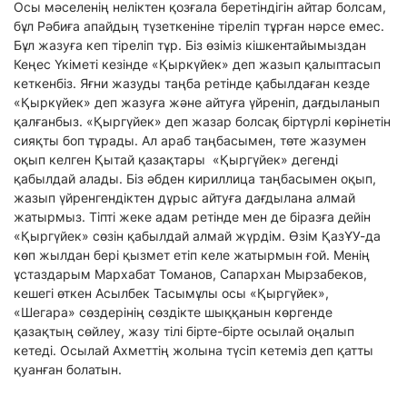
Осы мәселенің неліктен қозғала беретіндігін айтар болсам,
бұл Рәбиға апайдың түзеткеніне тіреліп тұрған нәрсе емес.
Бұл жазуға кеп тіреліп тұр. Біз өзіміз кішкентайымыздан
Кеңес Үкіметі кезінде «Қыркүйек» деп жазып қалыптасып
кеткенбіз. Яғни жазуды таңба ретінде қабылдаған кезде
«Қыркүйек» деп жазуға және айтуға үйреніп, дағдыланып
қалғанбыз. «Қыргүйек» деп жазар болсақ біртүрлі көрінетін
сияқты боп тұрады. Ал араб таңбасымен, төте жазумен
оқып келген Қытай қазақтары «Қыргүйек» дегенді
қабылдай алады. Біз әбден кириллица таңбасымен оқып,
жазып үйренгендіктен дұрыс айтуға дағдылана алмай
жатырмыз. Тіпті жеке адам ретінде мен де біразға дейін
«Қыргүйек» сөзін қабылдай алмай жүрдім. Өзім ҚазҰУ-да
көп жылдан бері қызмет етіп келе жатырмын ғой. Менің
ұстаздарым Мархабат Томанов, Сапархан Мырзабеков,
кешегі өткен Асылбек Тасымұлы осы «Қыргүйек»,
«Шегара» сөздерінің сөздікте шыққанын көргенде
қазақтың сөйлеу, жазу тілі бірте-бірте осылай оңалып
кетеді. Осылай Ахметтің жолына түсіп кетеміз деп қатты
қуанған болатын.