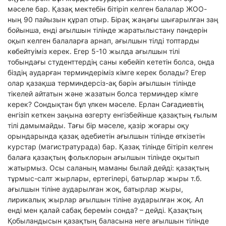
мәселе бар. Қазақ мектебін бітіріп келген балалар ЖОО-
ның 90 пайызын құрап отыр. Бірақ жаңағы шығарылған заң
бойынша, енді ағылшын тілінде жаратылыстану пәндерін
оқып келген балаларға арнап, ағылшын тілді топтарды
көбейтуіміз керек. Егер 5-10 жылда ағылшын тілі
тобындағы студенттердің саны көбейіп кететін болса, онда
біздің аударған терминдеріміз кімге керек болады? Егер
олар қазақша терминдерсіз-ақ бәрін ағылшын тілінде
тікелей айтатын және жазатын болса терминдер кімге
керек? Сондықтан бұл үлкен мәселе. Ерлан Сағадиевтің
енгізіп кеткен заңына өзгерту енгізбейінше қазақтың ғылым
тілі дамымайды. Тағы бір мәселе, қазір жоғары оқу
орындарында қазақ әдебиетін ағылшын тілінде өткізетін
курстар (магистратурада) бар. Қазақ тілінде бітіріп келген
балаға қазақтың фольклорын ағылшын тілінде оқытып
жатырмыз. Осы саланың маманы былай дейді: қазақтың
тұрмыс-салт жырлары, ертегілері, батырлар жыры т.б.
ағылшын тіліне аударылған жоқ, батырлар жыры,
лирикалық жырлар ағылшын тіліне аударылған жоқ. Ал
енді мен қалай сабақ беремін сонда? – дейді. Қазақтың
Қобыландысын қазақтың баласына неге ағылшын тілінде