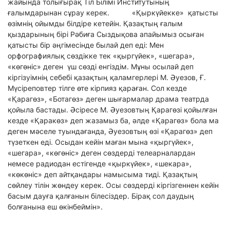
жайында толығырақ Тіл Білімі Институтының
ғалымдарынан сұрау керек. «Қыркүйекке» қатысты
өзімнің ойымды білдіре кетейін. Қазақтың ғалым
қыздарының бірі Рәбиға Сыздықова апайымыз осыған
қатысты бір әңгімесінде былай деп еді: Мен
орфографиялық сөздікке тек «қыргүйек», «шегара»,
«көгөніс» деген үш сөзді енгіздім. Мұны осылай деп
кіргізуімнің себебі қазақтың қаламгерлері М. Әуезов, Ғ.
Мүсіреповтер тілге өте кірпияз қараған. Сол кезде
«Қарагөз», «Ботагөз» деген шығармалар драма театрда
қойыла бастады. Әсіресе М. Әуезовтың Қарагөзі қойылған
кезде «Қаракөз» деп жазамыз ба, әлде «Қарагөз» бола ма
деген мәселе туындағанда, Әуезовтың өзі «Қарагөз» деп
түзеткен еді. Осыдан кейін маған мына «қыргүйек»,
«шегара», «көгөніс» деген сөздерді телеарналардан
немесе радиодан естігенде «қыркүйек», «шекара»,
«көкөніс» деп айтқандары намысыма тиді. Қазақтың
сөйлеу тілін жөндеу керек. Осы сөздерді кіргізгеннен кейін
басым дауға қалғанын білесіздер. Бірақ сол даудың
болғанына еш өкінбеймін».