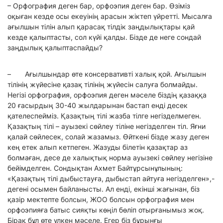
– Орфография деген бар, орфоэпия деген бар. Өзіміз
оқыған кезде осы екеуінің арасын жіктеп үйретті. Мысалға
ағылшын тілін алып қарасақ тілдік заңдылықтары қай
кезде қалыптасты, сол күйі қалды. Бізде де неге сондай
заңдылық қалыптаспайды?
– Ағылшындар өте консервативті халық қой. Ағылшын
тілінің жүйесіне қазақ тілінің жүйесін салуға болмайды.
Негізі орфография, орфоэпия деген мәселе біздің қазаққа
20 ғасырдың 30-40 жылдарынан бастап енді десек
қателеспейміз. Қазақтың тілі жазба тілге негізделмеген.
Қазақтың тілі – ауызекі сөйлеу тіліне негізделген тіл. Яғни
қалай сөйлесек, солай жазамыз. Өйткені бізде жазу деген
кең етек алып кетпеген. Жазуды білетін қазақтар аз
болмаған, десе де халықтық норма ауызекі сөйлеу негізіне
бейімделген. Сондықтан Ахмет Байтұрсынұлының:
«Қазақтың тілі дыбыстауға, дыбыстап айтуға негізделген»,-
дегені осымен байланысты. Ал енді, екінші жағынан, біз
қазір мектепте болсын, ЖОО болсын орфография мен
орфоэпияға батыс сияқты көңіл бөліп отырғанымыз жоқ.
Бірақ бұл өте үлкен мәселе. Егер біз бұрынғы