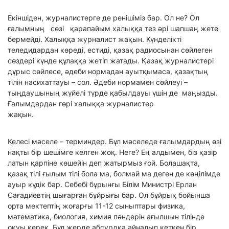
Екіншіден, журналистерге де ренішіміз бар. Ол не? Ол
ғалымның сөзі қарапайым халыққа тез әрі шапшаң жете
бермейді. Халыққа журналист жақын. Күнделікті
теледидардан көреді, естиді, қазақ радиосынан сөйлеген
сөздері күнде құлаққа жетіп жатады. Қазақ журналистері
дұрыс сөйлесе, әдеби нормадан ауытқымаса, қазақтың
тілін насихаттауы – сол. Әдеби нормамен сөйлеуі –
тыңдаушының жүйелі түрде қабылдауы үшін де маңызды.
Ғалымдардан гөрі халыққа журналистер
жақын.
Келесі мәселе – терминдер. Бұл мәселеде ғалымдардың өзі
нақты бір шешімге келген жоқ. Неге? Ең алдымен, біз қазір
латын қарпіне көшейін деп жатырмыз ғой. Болашақта,
қазақ тілі ғылым тілі бола ма, болмай ма деген де көңілімде
ауыр күдік бар. Себебі бұрынғы Білім Министрі Ерлан
Сағадиевтің шығарған бұйрығы бар. Ол бұйрық бойынша
орта мектептің жоғарғы 11-12 сыныптары физика,
математика, биология, химия пәндерін ағылшын тілінде
оқуы керек. Бұл жерде абсурдқа айналып кеткен бір