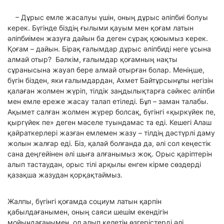
– Дұрыс емле жасалуы үшін, оның дұрыс әліпбиі болуы
керек. Бүгінде біздің ғылыми қауым мен қоғам латын
әліпбиімен жазуға дайын ба деген сұрақ қоюымыз керек.
Қоғам – дайын. Бірақ ғалымдар дұрыс әліпбиді неге ұсына
алмай отыр? Бәлкім, ғалымдар қоғамның нақты
сұранысына жауап бере алмай отырған болар. Меніңше,
бүгін бізден, яки ғалымдардан, Ахмет Байтұрсынұлы негізін
қалаған жолмен жүріп, тілдік заңдылықтарға сәйкес әліпби
мен емле ереже жасау талап етіледі. Бұл – заман талабы.
Ақымет салған жолмен жүрер болсақ, бүгінгі «қыркүйек пе,
қыргүйек пе» деген мәселе туындамас та еді. Кешегі Алаш
қайраткерлері жазған емлемен жазу – тілдің дәстүрлі даму
жолын жалғар еді. Біз, қалай болғанда да, әлі сол кеңестік
сана деңгейінен әлі шыға алғанымыз жоқ. Орыс қаріптерін
алып тастаудан, орыс тілі арқылы енген кірме сөздерді
қазақша жазудан қорқақтаймыз.
Жалпы, бүгінгі қоғамда социум латын қарпін
қабылдағанымен, оның саяси шешім екендігін
мойындағанымен, ол алып келетін өзгерістерді әлі