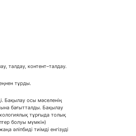
у, талдау, контент–талдау.
еңнен тұрды.
і. Бақылау осы мәселенің
уына бағытталды. Бақылау
ихологиялық тұрғыда толық
птер болуы мүмкін)
аңа әліпбиді тиімді енгізуді