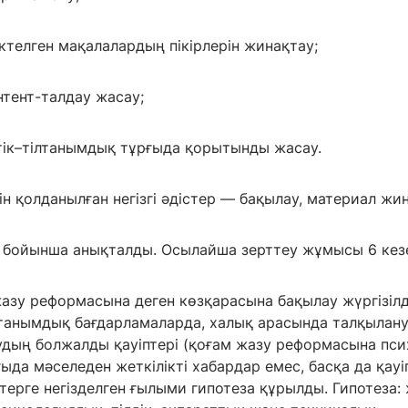
іктелген мақалалардың пікірлерін жинақтау;
нтент-талдау жасау;
ттік–тілтанымдық тұрғыда қорытынды жасау.
н қолданылған негізгі әдістер — бақылау, материал жина
р бойынша анықталды. Осылайша зерттеу жұмысы 6 кез
 жазу реформасына деген көзқарасына бақылау жүргізілд
, танымдық бағдарламаларда, халық арасында талқылан
удың болжалды қауіптері (қоғам жазу реформасына пс
ыда мәселеден жеткілікті хабардар емес, басқа да қауі
ерге негізделген ғылыми гипотеза құрылды. Гипотеза: ж