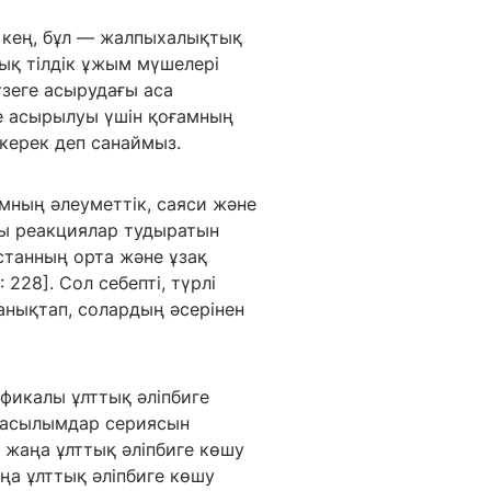
 кең, бұл — жалпыхалықтық
лық тілдік ұжым мүшелері
үзеге асырудағы аса
е асырылуы үшін қоғамның
 керек деп санаймыз.
амның әлеуметтік, саяси және
йшы реакциялар тудыратын
станның орта және ұзақ
228]. Сол себепті, түрлі
анықтап, солардың әсерінен
афикалы ұлттық әліпбиге
 басылымдар сериясын
 жаңа ұлттық әліпбиге көшу
ңа ұлттық әліпбиге көшу