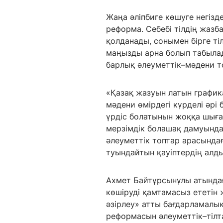
Жаңа әліпбиге көшуге негіз
реформа. Себебі тілдің жазб
қолданады, сонымен бірге т
маңызды арна болып табыла
барлық әлеуметтік–мәдени то
«Қазақ жазуын латын графика
мәдени өмірдегі күрделі әрі
үрдіс болатынын жоққа шыға
мерзімдік болашақ дамуында 
әлеуметтік топтар арасында
туындайтын қауіптердің алд
Ахмет Байтұрсынұлы атындағы
көшіруді қамтамасыз ететін
әзірлеу» атты бағдарламалық
реформасын әлеуметтік–тілт