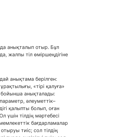
нда анықталып отыр. Бұл
да, жалпы тіл өміршеңдігіне
дай анықтама берілген:
ң тұрақтылығы, «тірі қалуға»
р бойынша анықталады:
параметр, әлеуметтік–
ігі қалыпты болып, оған
Ол үшін тілдің мәртебесі
 мемлекеттік бағдарламалар
отыруы тиіс; сол тілдің