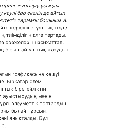
оринг жүргізуді ұсынды
 қаупі бар екенін де айтып
унитеті» тармағы бойынша
А.
йта керісінше, ұлттық тілде
 тиімділігін алға тартады.
ле ережелерін насихаттап,
ың бірыңғай ұлттық жазудың
латын графикасына көшуі
е. Бірқатар әлем
лттық бірегейліктің
би ауыстырудың мәнін
түрлі әлеуметтік топтардың
орны былай тұрсын,
кені анықталды. Бұл
ыр.