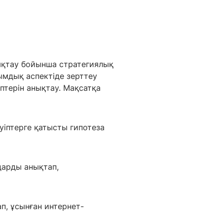
ықтау бойынша стратегиялық
ымдық аспектіде зерттеу
іптерін анықтау. Мақсатқа
ауіптерге қатысты гипотеза
дарды анықтап,
ап, ұсынған интернет-