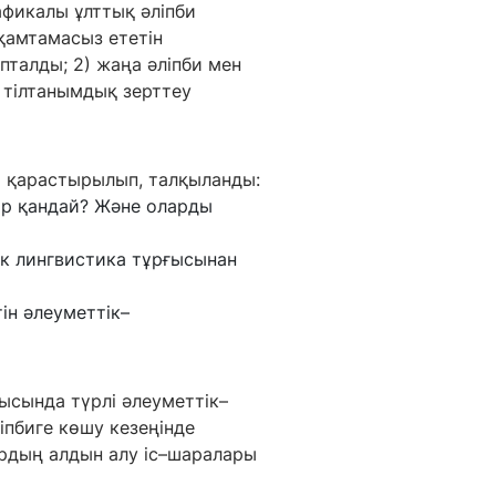
афикалы ұлттық әліпби
 қамтамасыз ететін
талды; 2) жаңа әліпби мен
к тілтанымдық зерттеу
а қарастырылып, талқыланды:
ар қандай? Және оларды
ік лингвистика тұрғысынан
ін әлеуметтік–
ысында түрлі әлеуметтік–
пбиге көшу кезеңінде
ардың алдын алу іс–шаралары