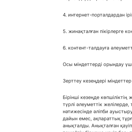
4. интернет-порталдардан ір
5. жинақталған пікірлерге ко
6. контент-талдауға әлеуме
Осы міндеттерді орындау үші
Зерттеу кезеңдері міндетте
Бірінші кезеңде көпшіліктің
түрлі әлеуметтік желілерде
нәтижесінде әліпби ауыстыр
дайын емес, ақпараттық тұрғ
анықталды. Анықталған қауіпт