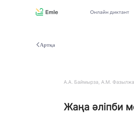
Онлайн диктант
Артқа
А.А. Баймырза, А.М. Фазылжан
Жаңа әліпби м