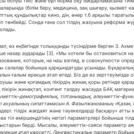
ы болуы тиіс және бұл норма оқу бағдарламасына тиімді
лаларында (білім беру, медицина, заң шығару, қызмет көр
ұлттық құндылықтар кино, дін, өнер т.б арқылы таратыл
уіп төнбейді. Сонда ғана сол тілдің жазуына реформа жү
болады.
ап, өз еңбегінде толыққанды түсіндірме берген З. Ахм
е назар аударады [3]. «Мы хотели бы остановиться на
азование, которые, на наш взгляд, в совокупности опр
осы салалар бойынша қарқындатуды ұсынады. Бұқаралы
ын ғалым ерекше атап өтеді. Біз де өз зерттеуімізде ос
ырушы және қоғамдық пікірдің жинақ қоры ретінде қар
ікірін жинақтап, контент талдау жасауда БАҚ материа
еуметтік–демографиялық, тілтанымдық, әлеуметтік–
функ
гі ахуалының сипаттамасын
А. Фазылжанованың «
Қазақ
дері: тілдік жағдаят және тәуекелдерді басқару» атты
м
а тіл өміршеңдігінің негізгі параметрлері бойынша тіл
ныстарын берді. Мысалы, әлеуметтік–саяси параметр а
» ерекше атап көрсетті. Лингвистикалық параметр бойы