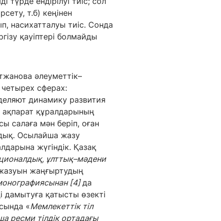
 түрде ендірілуі тиіс; сол
сету, т.б) кеңінен
ып, насихатталуы тиіс. Сонда
ргізу қауіптері болмайды
етжанова әлеуметтік–
 четырех сферах:
еделяют динамику развития
қ ақпарат құралдарының
ы салаға мән беріп, оған
адық. Осылайша жазу
лдарына жүгіндік. Қазақ
ционалдық, ұлттық–мәдени
 жазуын жаңғыртудың
онографиясынан [4]
да
ді дамытуға қатысты өзекті
ясында «
Мемлекеттік тіл
нша ресми
тілдік ортадағы