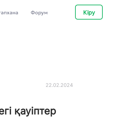
Кіру
тапхана
Форум
22.02.2024
гі қауіптер