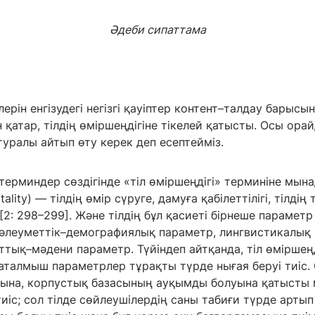
Әдеби сипаттама
ерін енгізудегі негізгі қауіптер контент–талдау барысы
қатар, тілдің өміршеңдігіне тікелей қатысты. Осы орай
туралы айтып өту керек деп есептейміз.
ерминдер сөздігінде «тіл өміршеңдігі» терминіне мына
tality) — тілдің өмір сүруге, дамуға қабілеттілігі, тілді
: 298–299]. Және тілдің бұл қасиеті бірнеше парамет
 әлеуметтік–демографиялық параметр, лингвистикалық 
тық–мәдени параметр. Түйіндеп айтқанда, тіл өміршеңд
 аталмыш параметрлер тұрақты түрде нығая беруі тиіс. 
муына, корпустық базасының ауқымды болуына қатысты
иіс; сол тілде сөйлеушілердің саны табиғи түрде артып 