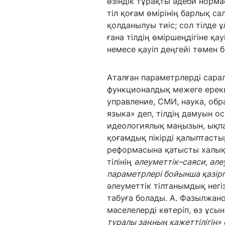
өзіндік тұрақты әдеби нормас
тіл қоғам өмірінің барлық са
қолданылуы тиіс; сол тілде 
ғана тілдің өміршеңдігіне қа
немесе қауіп деңгейі төмен 
Аталған параметрлерді сарал
функционалдық межеге ерекш
управление, СМИ, наука, обр
языка» деп, тілдің дамуын 
идеологиялық маңызын, ықпал
қоғамдық пікірді қалыптаст
реформасына қатысты халық п
тілінің
әлеуметтік–саяси, әл
параметрлері бойынша қазір
әлеуметтік тілтанымдық негіз
табуға болады. А. Фазылжанов
мәселелерді көтеріп, өз ұсы
туралы заңның қажеттілігін