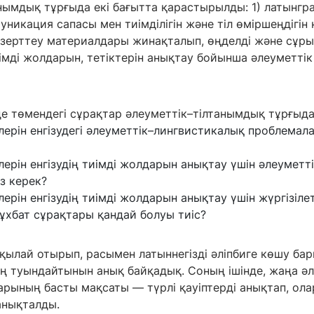
нымдық тұрғыда екі бағытта қарастырылды: 1) латынгр
ммуникация сапасы мен тиімділігін және тіл өміршеңдігін
 зерттеу материалдары жинақталып, өңделді және сұрып
иімді жолдарын, тетіктерін анықтау бойынша әлеуметті
де төмендегі сұрақтар әлеуметтік–тілтанымдық тұрғыд
лерін енгізудегі әлеуметтік–лингвистикалық проблемал
ерін енгізудің тиімді жолдарын анықтау үшін әлеуметт
з керек?
ерін енгізудің тиімді жолдарын анықтау үшін жүргізілет
ұхбат сұрақтары қандай болуы тиіс?
қылай отырып, расымен латыннегізді әліпбиге көшу бар
 туындайтынын анық байқадық. Соның ішінде, жаңа әлі
арының басты мақсаты — түрлі қауіптерді анықтап, ол
анықталды.