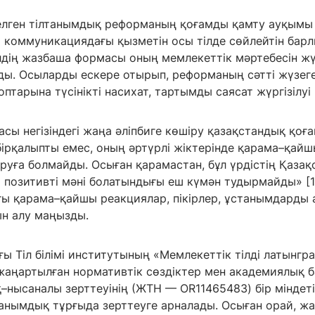
делген тілтанымдық реформаның қоғамды қамту ауқымы
а коммуникациядағы қызметін осы тілде сөйлейтін бар
ілдің жазбаша формасы оның мемлекеттік мәртебесін ж
ды. Осыларды ескере отырып, реформаның сәтті жүзег
птарына түсінікті насихат, тартымды саясат жүргізілуі
сы негізіндегі жаңа әліпбиге көшіру қазақстандық қоғ
 бірқалыпты емес, оның әртүрлі жіктерінде қарама–қа
руға болмайды. Осыған қарамастан, бұл үрдістің Қазақ
позитивті мәні болатындығы еш күмән тудырмайды» [1: 
ғы қарама–қайшы реакциялар, пікірлер, ұстанымдарды 
ын алу маңызды.
 Тіл білімі институтының «Мемлекеттік тілді латынгр
 жаңартылған нормативтік сөздіктер мен академиялық
–нысаналы зерттеуінің (ЖТН — OR11465483) бір міндеті
анымдық тұрғыда зерттеуге арналады. Осыған орай, жа