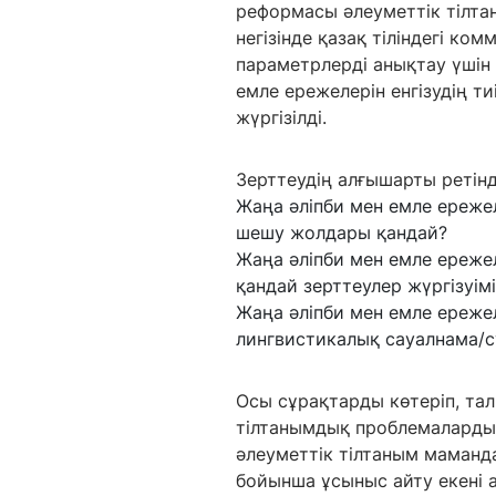
реформасы әлеуметтік тілта
негізінде қазақ тіліндегі ко
параметрлерді анықтау үшін
емле ережелерін енгізудің т
жүргізілді.
Зерттеудің алғышарты ретін
Жаңа әліпби мен емле ереже
шешу жолдары қандай?
Жаңа әліпби мен емле ережел
қандай зерттеулер жүргізуімі
Жаңа әліпби мен емле ережел
лингвистикалық сауалнама/с
Осы сұрақтарды көтеріп, тал
тілтанымдық проблемалардың
әлеуметтік тілтаным маманд
бойынша ұсыныс айту екені 