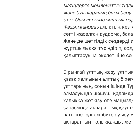
мәтіндерге мемлекеттік тілд
және бұл шараның білім бер
өтті. Осы лингвистикалық
па
Фазылжанова
халықтың кез к
сәтті жасалған аударма, бал
Және де шеттілдік сөздерді 
жұртшылыққа түсіндіріп, қол
қалыптасуына әкелетініне сені
Бірыңғай ұлттық жазу ұлттық
қазақ халқының ұлттық бірег
ұлттарының, соның ішінде Түр
алмасуында шешуші қадамдары
халыққа жеткізу өте маңызды
санасында ақпараттық қауіп 
латыннегізді әліпбиге ауысу 
ақпараттың толыққанды, жетк