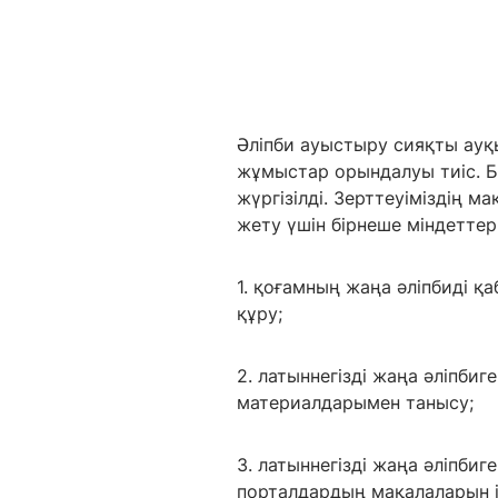
Әліпби ауыстыру сияқты ауқ
жұмыстар орындалуы тиіс. Б
жүргізілді. Зерттеуіміздің м
жету үшін бірнеше міндеттер 
1. қоғамның жаңа әліпбиді қ
құру;
2. латыннегізді жаңа әліпби
материалдарымен танысу;
3. латыннегізді жаңа әліпбиг
порталдардың мақалаларын ір