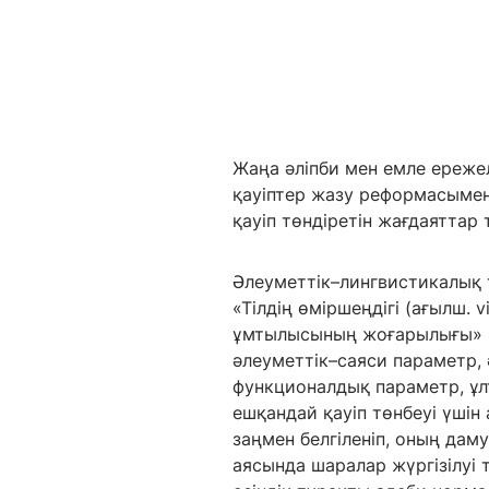
Жаңа әліпби мен емле ережел
қауіптер жазу реформасымен 
қауіп төндіретін жағдаяттар 
Әлеуметтік–лингвистикалық т
«Тілдің өміршеңдігі (ағылш. vi
ұмтылысының жоғарылығы» [2
әлеуметтік–саяси параметр,
функционалдық параметр, ұлт
ешқандай қауіп төнбеуі үшін
заңмен белгіленіп, оның да
аясында шаралар жүргізілуі т