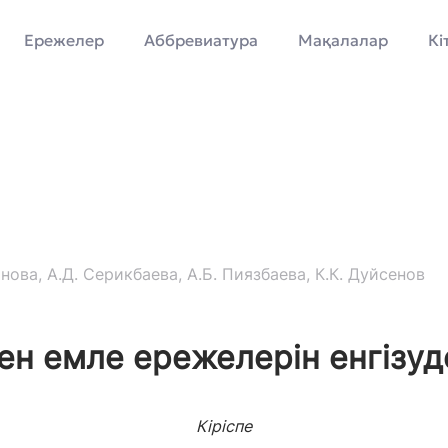
Ережелер
Аббревиатура
Мақалалар
Кі
ова, А.Д. Серикбаева, А.Б. Пиязбаева, К.К. Дуйсенов
ен емле ережелерін енгізуде
Кіріспе