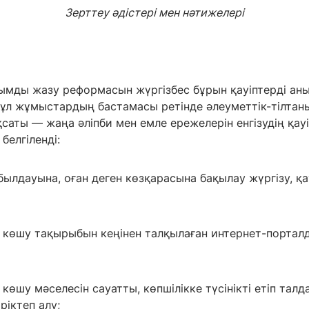
Зерттеу әдістері мен нәтижелері
ымды жазу реформасын жүргізбес бұрын қауіптерді ан
ұл жұмыстардың бастамасы ретінде әлеуметтік-тілтан
ақсаты — жаңа әліпби мен емле ережелерін енгізудің қау
белгіленді:
абылдауына, оған деген көзқарасына бақылау жүргізу, қ
ге көшу тақырыбын кеңінен талқылаған интернет-портал
е көшу мәселесін сауатты, көпшілікке түсінікті етіп талд
іктеп алу;