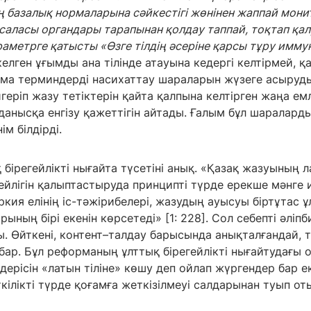
ің базалық нормаларына сәйкестігі жөнінен
жаппай монит
у саласы органдары
тарапынан қолдау таппай, тоқтап қалу
раметрге қатысты «Өзге тілдің әсеріне қарсы тұру имм
елген ұғымды ана тілінде атауына кедергі келтірмей, қа
ама терминдерді насихаттау шараларын жүзеге асырудың
игеріп жазу тетіктерін қайта қалпына келтірген жаңа ем
данысқа енгізу қажеттігін айтады. Ғалым бұл шаралард
м білдірді.
 бірегейлікті нығайта түсетіні анық. «Қазақ жазуының 
ейлігін қалыптастыруда принципті түрде ерекше мәнге и
кия елінің іс-тәжірибелері, жазудың ауысуы біртұтас ұ
ның бірі екенін көрсетеді» [1: 228]. Сол себепті әліп
. Өйткені, контент–талдау барысында анықталғандай, 
бар. Бұл реформаның ұлттық бірегейлікті нығайтудағы 
үдерісін «латын тіліне» көшу деп ойлап жүргендер бар е
ілікті түрде қоғамға жеткізілмеуі салдарынан туып от