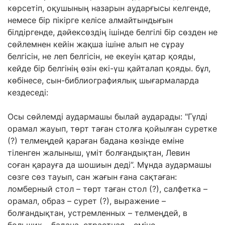
көрсетіп, оқушының назарын аударғысы
келгенде,
немесе
бір пікірге келісе алмайтындығын
білдіргенде, дәйексөздің ішінде белгілі бір
сөзден не
сөйлемнен кейін
жақша ішіне алып
не
сұрау
белгісін,
не леп
белгісін,
не
екеуін қатар қояды,
кейде бір белгінің өзін екі-үш қайталап қояды. бұл,
көбінесе, сын-библиографиялық шығармаларда
кездеседі:
Осы сөйлемді аудармашы былай аударады: "Гүлді
орамал жауып, төрт таған столға қойылған суретке
(?) телмеңдей қараған бадана
көзі
нде еміне
тіленген жалыныш, үміт болғандықтан, Левин
соған
қ
арауға да шошиын деді”. Мұнда аудармашы
сөзге сөз тауып, сан жағын ғана сақтаған:
ломберный стол – төрт таған стол (?), салфетка –
орамал, образ – сурет (?), выражение –
болғандықтан, устремленных – телмеңдей, в