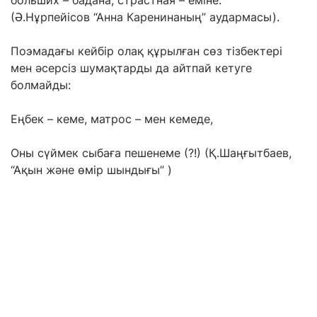
больших – бадана, страстная – еміне.
(
Ә.Н
ұрпейісов
“Анна
Каренинаның”
аудармасы).
Поэмадағы кейбір олақ құрылған сөз тізбектері
мен әсерсіз шумақтарды да айтпай кетуге
болмайды:
Еңбек
–
кеме,
матрос – мен
кемеде,
Оны сүймек сыбаға пешенеме (?!)
(Қ.Шаңғытбаев,
“Ақын және өмір шындығы” )