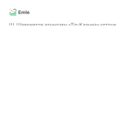
Ш. Шаяхметов атындағы «Тіл-Қазына» ұлттық
ғылыми-практикалық орталығы әзірледі
Онлайн диктант
Мақалалар
Ережелер
Кітапхана
Аббревиатура
Форум
Telegram-бот