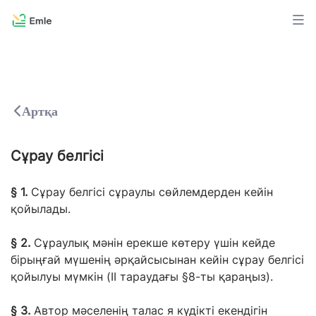
Артқа
Сұрау белгісі
§ 1.
Сұрау белгісі сұраулы сөйлемдерден кейін
қойылады.
§ 2.
Сұраулық мәнін
ерекше
көтеру үшін кейде
бірыңғай мүшенің әрқайсысынан кейін сұрау белгісі
қойылуы мүмкін (II тараудағы §8-ты қараңыз).
§ 3.
Автор
мәселенің талас
я
күдікті екендігін