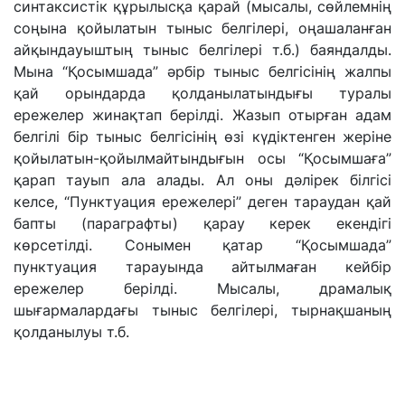
синтаксистік құрылысқа қарай (мысалы, сөйлемнің
соңына қойылатын тыныс белгілері, оңашаланған
айқындауыштың тыныс белгілері т.б.) баяндалды.
Мына “Қосымшада” әрбір тыныс белгісінің жалпы
қай орындарда қолданылатындығы туралы
ережелер жинақтап берілді. Жазып отырған адам
белгілі бір тыныс белгісінің өзі күдіктенген жеріне
қойылатын-қойылмайтындығын осы “Қосымшаға”
қарап тауып ала алады. Ал оны дәлірек білгісі
келсе, “Пунктуация ережелері” деген тараудан қай
бапты (параграфты) қарау керек екендігі
көрсетілді. Сонымен қатар “Қосымшада”
пунктуация тарауында айтылмаған кейбір
ережелер берілді. Мысалы, драмалық
шығармалардағы тыныс белгілері, тырнақшаның
қолданылуы т.б.