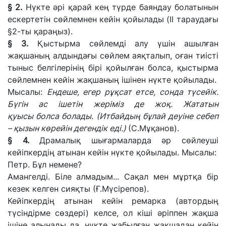
§ 2.
Нүкте әрі қарай кең түрде баяндау болатынын
ескертетін сөйлемнен кейін қойылады (II тараудағы
§2-ты қараңыз).
§ 3.
Қыстырма сөйлемді алу үшін ашылған
жақшаның алдындағы сөйлем аяқталып, оған тиісті
тыныс белгілерінің бірі қойылған болса, қыстырма
сөйлемнен кейін жақшаның ішінен нүкте қойылады.
Мысалы:
Ендеше, егер рұқсат етсе, сонда түсейік.
Бүгін ас ішетін жеріміз де жоқ. Жататын
қуысы
болса
болады. (Итбайдың бұлай деуіне себеп
– қызын көрейін дегендік еді.)
(С.Мұқанов).
§ 4.
Драмалық шығармаларда әр сөйлеуші
кейіпкердің атынан кейін нүкте қойылады.
Мысалы:
Петр.
Бұл немене?
Амангелді.
Біле алмадым... Сақал мен мұртқа бір
кезек келген сияқты
(Ғ.Мүсірепов).
Кейіпкердің атынан кейін
ремарка
(автордың
түсіндірме сөздері) келсе, ол кіші әріппен жақша
ішіне алынады
да,
нүкте жабылған жақшадан кейін