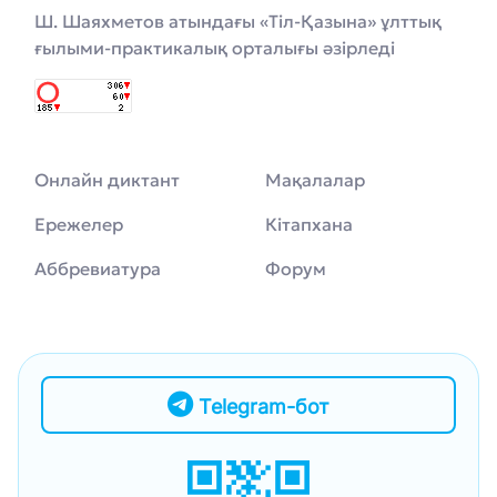
Ш. Шаяхметов атындағы «Тіл-Қазына» ұлттық
ғылыми-практикалық орталығы әзірледі
Онлайн диктант
Мақалалар
Ережелер
Кітапхана
Аббревиатура
Форум
Telegram-бот