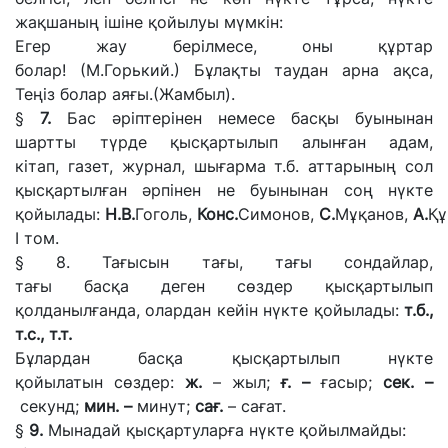
жақшаның ішіне қойылуы мүмкін:
Егер жау берілмесе, оны құртар
болар!
(М.Горький.)
Бұлақты таудан арна ақса,
Теңіз болар аяғы.
(Жамбыл).
§
7.
Бас
әріптерінен
немесе
басқы
буынынан
шартты
түрде қысқартылып алынған адам,
кітап,
газет, журнал,
шығарма
т.б.
аттарының сол
қысқартылған әрпінен
не буынынан соң
нүкте
қойылады:
Н.В.
Гоголь,
Конс.
Симонов,
С.
Мұқанов,
А.
Құ
I
том.
§ 8.
Тағысын тағы, тағы сондайлар,
тағы
басқа
деген сөздер
қысқартылып
қолданылғанда, олардан кейін нүкте қойылады:
т.б.,
т.с., т.т.
Бұлардан басқа қысқартылып нүкте
қойылатын
сөздер:
ж.
–
жыл;
ғ. –
ғасыр;
сек. –
секунд;
мин. –
минут;
сағ.
– сағат.
§
9.
Мынадай қысқартуларға нүкте қойылмайды: