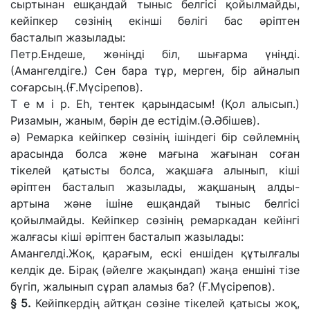
сыртынан ешқандай тыныс белгісі қойылмайды,
кейіпкер сөзінің екінші бөлігі бас әріптен
басталып
жазылады:
Петр.
Ендеше, жөніңді біл, шығарма үніңді.
(Амангелдіге.) Сен бара тұр, мерген, бір айналып
соғарсың.
(Ғ.Мүсірепов).
Т е м і р.
Еһ, тентек қарындасым! (Қол алысып.)
Ризамын, жаным, бәрін де естідім.
(Ә.Әбішев).
ә)
Ремарка
кейіпкер сөзінің ішіндегі бір сөйлемнің
арасында болса және мағына жағынан соған
тікелей қатысты болса, жақшаға алынып, кіші
әріптен
басталып жазылады,
жақшаның алды-
артына және ішіне ешқандай тыныс белгісі
қойылмайды. Кейіпкер сөзінің ремаркадан кейінгі
жалғасы кіші әріптен
басталып жазылады:
Амангелді.
Жоқ,
қарағым, ескі еншіден құтылғалы
келдік де. Бірақ
(әйелге жақындап)
жаңа еншіні тізе
бүгіп, жалынып сұрап аламыз ба
? (Ғ.Мүсірепов).
§ 5.
Кейіпкердің айтқан сөзіне тікелей қатысы жоқ,