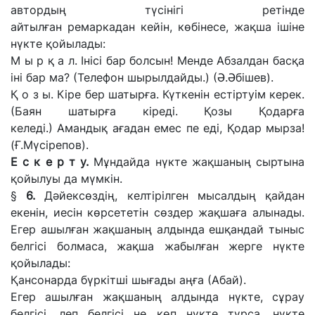
автордың түсінігі ретінде
айтылған
ремаркадан
кейін, көбінесе, жақша ішіне
нүкте қойылады:
М ы р қ
а
л.
Інісі бар болсын! Менде Абзалдан басқа
іні бар ма?
(Телефон
шырылдайды.)
(Ә.Әбішев).
Қ
о
з ы.
Кіре бер шатырға. Күткенін естіртуім керек.
(Баян
шатырға кіреді. Қозы Қодарға
келеді.)
Амандық ағадан емес пе еді, Қодар мырза!
(Ғ.
Мүсірепов).
Е
с к
е р т у.
Мұндайда нүкте жақшаның сыртына
қойылуы да мүмкін.
§
6.
Дәйексөздің, келтірілген мысалдың қайдан
екенін, иесін көрсететін сөздер жақшаға
алынады.
Егер
ашылған жақшаның алдында ешқандай тыныс
белгісі болмаса, жақша жабылған жерге нүкте
қойылады:
Қансонарда бүркітші шығады аңға
(Абай).
Егер ашылған жақшаның алдында нүкте, сұрау
белгісі, леп белгісі
не
көп нүкте тұрса, нүкте