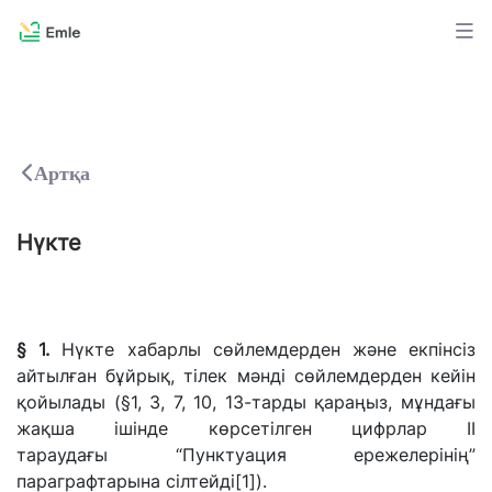
Артқа
Нүкте
§ 1.
Нүкте хабарлы сөйлемдерден және екпінсіз
айтылған бұйрық, тілек мәнді сөйлемдерден кейін
қойылады (§1, 3, 7, 10,
13-тарды
қараңыз, мұндағы
жақша ішінде көрсетілген цифрлар II
тараудағы
“Пунктуация
ережелерінің”
параграфтарына сілтейді
[1]
).