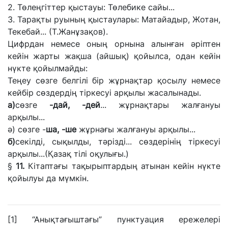
2. Төлеңгіттер қыстауы: Төлебике сайы...
3. Тарақты руының қыстаулары: Матайадыр, Жотан,
Текебай...
(Т.Жанұзақов).
Цифрдан
немесе
оның
орнына
алынған әріптен
кейін жарты жақша (айшық) қойылса, одан кейін
нүкте қойылмайды:
Теңеу сөзге белгілі бір жұрнақтар қосылу немесе
кейбір сөздердің тіркесуі арқылы жасалынады.
а)
сөзге
-
дай, -дей
... жұрнақтары жалғануы
арқылы...
ә)
сөзге -
ша, -ше
жұрнағы жалғануы арқылы...
б)
секілді, сықылды, тәрізді... сөздерінің тіркесуі
арқылы...
(Қазақ тілі оқулығы.)
§
11.
Кітаптағы тақырыптардың атынан кейін нүкте
қойылуы
да
мүмкін.
[1]
“Анықтағыштағы” пунктуация ережелері