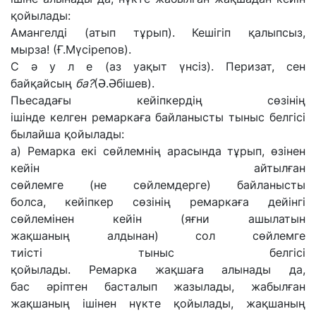
қойылады:
Амангелді
(атып тұрып). Кешігіп қалыпсыз,
мырза!
(Ғ.Мүсірепов).
С
ә
у
л е (аз уақыт үнсіз).
Перизат, сен
байқайсың
ба?
(
Ә.Әбішев).
Пьесадағы кейіпкердің сөзінің
ішінде
келген
ремаркаға
байланысты тыныс
белгісі
былайша қойылады:
а) Ремарка
екі сөйлемнің
арасында
тұрып, өзінен
кейін айтылған
сөйлемге
(не
сөйлемдерге)
байланысты
болса,
кейіпкер сөзінің ремаркаға дейінгі
сөйлемінен кейін (яғни ашылатын
жақшаның
алдынан) сол
сөйлемге
тиісті
тыныс
белгісі
қойылады.
Ремарка
жақшаға
алынады да,
бас
әріптен
басталып жазылады,
жабылған
жақшаның ішінен нүкте қойылады, жақшаның