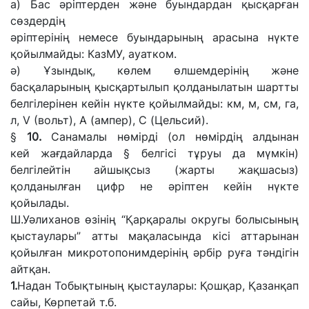
а)
Бас әріптерден және буындардан қысқарған
сөздердің
әріптерінің
немесе
буындарының
арасына
нүкте
қойылмайды:
КазМУ, ауатком.
ә) Ұзындық,
көлем
өлшемдерінің және
басқаларының қысқартылып қолданылатын шартты
белгілерінен кейін нүкте қойылмайды:
км,
м,
см, га,
л,
V
(вольт), А (ампер), С (Цельсий).
§
10.
Санамалы
нөмірді
(ол
нөмірдің
алдынан
кей
жағдайларда
§
белгісі тұруы
да
мүмкін)
белгілейтін айшықсыз
(жарты
жақшасыз)
қолданылған
цифр не
әріптен кейін нүкте
қойылады.
Ш.Уәлиханов өзінің “Қарқаралы округы болысының
қыстаулары” атты мақаласында кісі аттарынан
қойылған микротопонимдерінің әрбір руға тәндігін
айтқан.
1.
Надан Тобықтының қыстаулары: Қошқар, Қазанқап
сайы, Көрпетай т.б.