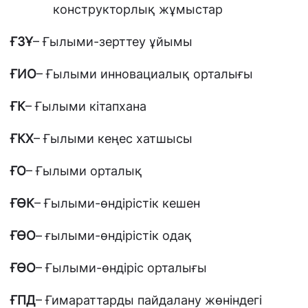
конструкторлық жұмыстар
ҒЗҰ
– Ғылыми-зерттеу ұйымы
ҒИО
– Ғылыми инновациалық орталығы
ҒК
– Ғылыми кітапхана
ҒКХ
– Ғылыми кеңес хатшысы
ҒО
– Ғылыми орталық
ҒӨК
– Ғылыми-өндірістік кешен
ҒӨО
– ғылыми-өндірістік одақ
ҒӨО
– Ғылыми-өндіріс орталығы
ҒПД
– Ғимараттарды пайдалану жөніндегі