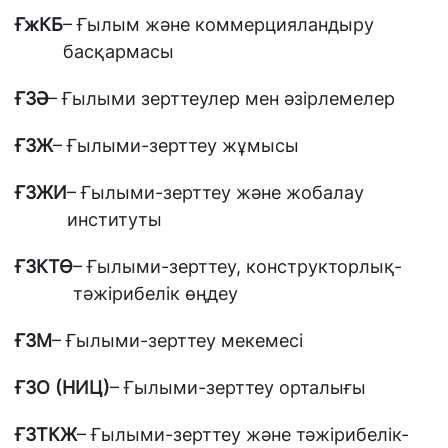
ҒжКБ
– Ғылым және коммерцияландыру
басқармасы
ҒЗӘ
– Ғылыми зерттеулер мен әзірлемелер
ҒЗЖ
– Ғылыми-зерттеу жұмысы
ҒЗЖИ
– Ғылыми-зерттеу және жобалау
институты
ҒЗКТӨ
– Ғылыми-зерттеу, конструкторлық-
тəжірибелік өңдеу
ҒЗМ
– Ғылыми-зерттеу мекемесі
ҒЗО (НИЦ)
– Ғылыми-зерттеу орталығы
ҒЗТКЖ
– Ғылыми-зерттеу және тәжірибелік-