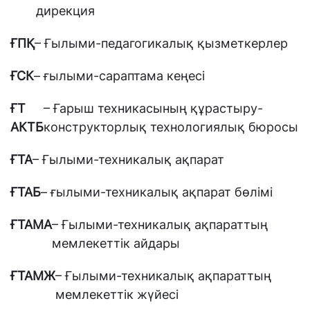
дирекция
ҒПҚ
– Ғылыми-педагогикалық қызметкерлер
ҒСК
– ғылыми-сараптама кеңесі
ҒТ
– Ғарыш техникасының құрастыру-
АКТБ
конструкторлық технологиялық бюросы
ҒТА
– Ғылыми-техникалық ақпарат
ҒТАБ
– ғылыми-техникалық ақпарат бөлімі
ҒТАМА
– Ғылыми-техникалық ақпараттың
мемлекеттік айдары
ҒТАМЖ
– Ғылыми-техникалық ақпараттың
мемлекеттік жүйесі