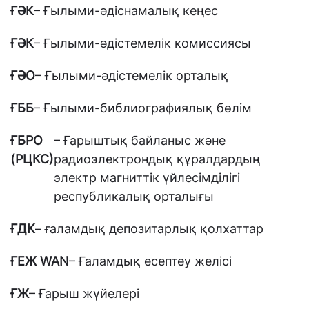
ҒӘК
– Ғылыми-әдіснамалық кеңес
ҒӘК
– Ғылыми-әдістемелік комиссиясы
ҒӘО
– Ғылыми-әдістемелік орталық
ҒББ
– Ғылыми-библиографиялық бөлім
ҒБРО
– Ғарыштық байланыс жəне
(РЦКС)
радиоэлектрондық құралдардың
электр магниттік үйлесімділігі
республикалық орталығы
ҒДК
– ғаламдық депозитарлық қолхаттар
ҒЕЖ WAN
– Ғаламдық есептеу желісі
ҒЖ
– Ғарыш жүйелері