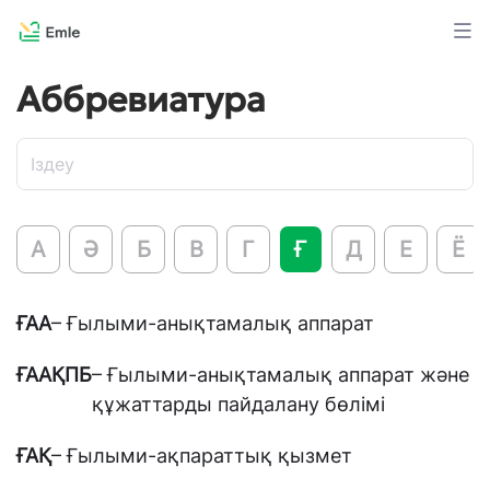
Аббревиатура
А
Ә
Б
В
Г
Ғ
Д
Е
Ё
ҒАА
– Ғылыми-анықтамалық аппарат
ҒААҚПБ
– Ғылыми-анықтамалық аппарат және
құжаттарды пайдалану бөлімі
ҒАҚ
– Ғылыми-ақпараттық қызмет