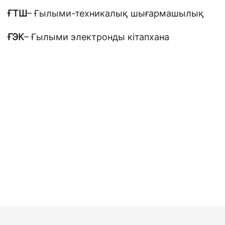
ҒТШ
– Ғылыми-техникалық шығармашылық
ҒЭК
– Ғылыми электронды кітапхана