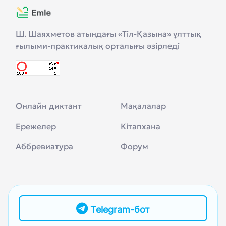
Ш. Шаяхметов атындағы «Тіл-Қазына» ұлттық
ғылыми-практикалық орталығы әзірледі
Онлайн диктант
Мақалалар
Ережелер
Кітапхана
Аббревиатура
Форум
Telegram-бот