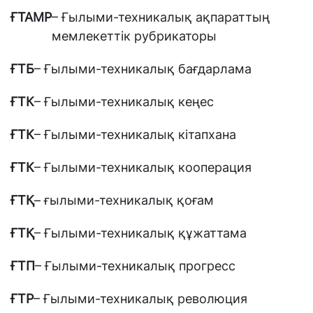
ҒТАМР
– Ғылыми-техникалық ақпараттың
мемлекеттік рубрикаторы
ҒТБ
– Ғылыми-техникалық бағдарлама
ҒТК
– Ғылыми-техникалық кеңес
ҒТК
– Ғылыми-техникалық кітапхана
ҒТК
– Ғылыми-техникалық кооперация
ҒТҚ
– ғылыми-техникалық қоғам
ҒТҚ
– Ғылыми-техникалық құжаттама
ҒТП
– Ғылыми-техникалық прогресс
ҒТР
– Ғылыми-техникалық революция