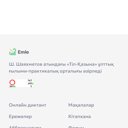
Ш. Шаяхметов атындағы «Тіл-Қазына» ұлттық
ғылыми-практикалық орталығы әзірледі
Онлайн диктант
Мақалалар
Ережелер
Кітапхана
Аббревиатура
Форум