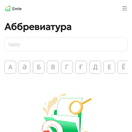
Аббревиатура
А
Ә
Б
В
Г
Ғ
Д
Е
Ё