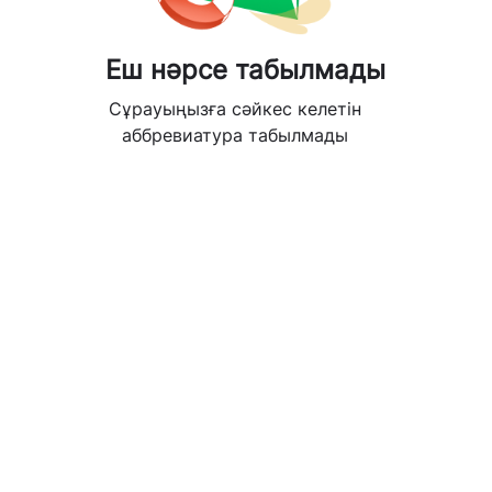
Еш нәрсе табылмады
Сұрауыңызға сәйкес келетін
аббревиатура табылмады