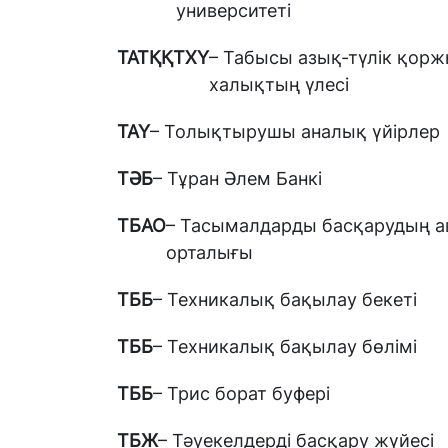
университеті
ТАТҚҚТХҮ
– Табысы азық-түлік қор
халықтың үлесі
ТАҮ
– Толықтырушы аналық үйірлер
ТӘБ
– Тұран Әлем Банкі
ТБАО
– Тасымалдарды басқарудың а
орталығы
ТББ
– Техникалық бақылау бекеті
ТББ
– Техникалық бақылау бөлімі
ТББ
– Трис борат буфері
ТБЖ
– Тәуекелдерді басқару жүйесі