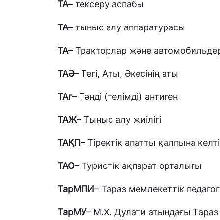
ТА
– тексеру аспабы
ТА
– тыныс алу аппаратурасы
ТА
– Тракторлар және автомобильде
ТАӘ
– Тегі, Аты, Әкесінің аты
ТАг
– Тәнді (телімді) антиген
ТАЖ
– Тыныс алу жиілігі
ТАҚП
– Тіректік апатты қалпына келті
ТАО
– Туристік ақпарат орталығы
ТарМПИ
– Тараз мемлекеттік педаго
ТарМУ
– М.Х. Дулати атындағы Тараз