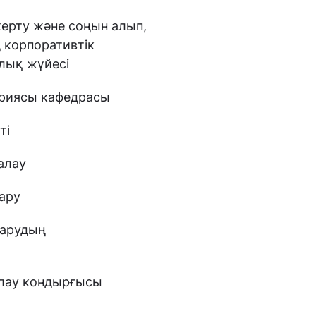
ерту және соңын алып,
 корпоративтік
лық жүйесі
ориясы кафедрасы
ті
алау
ару
қарудың
ылау кондырғысы