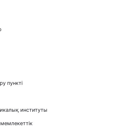
р
ру пункті
гикалық институты
 мемлекеттік