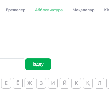
Ережелер
Аббревиатура
Мақалалар
Кі
Іздеу
Е
Ё
Ж
З
И
Й
К
Қ
Л