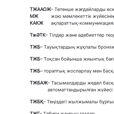
ТЖААОЖ
– Төтенше жағдайларды еск
МЖ
жою мемлекеттік жүйесінің
КАКЖ
ақпараттық-коммуникация
ТжӘТК
– Тілдер және әдебиеттер те
ТЖБ
– Тауықтардың жұқпалы бронхи
ТЖБ
– Тоқсан бойынша жиынтық бағ
ТЖБ
– тораптық жоспарлау мен басқ
ТЖБАЖ
– Тасымалдарды жедел бас
автоматтандырылған жүйесі
ТЖБҚ
– Теңіздегі жылжымалы бұрғ
ТЖГ
– Табиғи жанғыш газдар