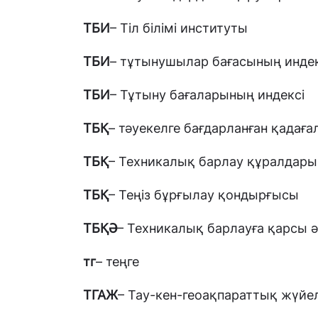
ТБИ
– Тіл білімі институты
ТБИ
– тұтынушылар бағасының индек
ТБИ
– Тұтыну бағаларының индексі
ТБҚ
– тәуекелге бағдарланған қадаға
ТБҚ
– Техникалық барлау құралдары
ТБҚ
– Теңіз бұрғылау қондырғысы
ТБҚӘ
– Техникалық барлауға қарсы 
тг
– теңге
ТГАЖ
– Тау-кен-геоақпараттық жүйе