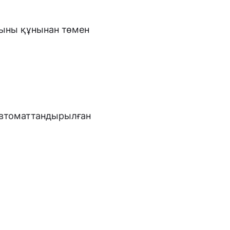
жыны құнынан төмен
втоматтандырылған