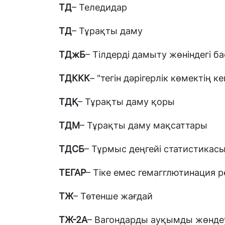
ТД
– Теледидар
ТД
– Тұрақты даму
ТДжБ
– Тілдерді дамыту жөніндегі 
ТДККК
– "тегін дəрігерлік көмектің ке
ТДҚ
– Тұрақты даму қоры
ТДМ
– Тұрақты даму мақсаттары
ТДСБ
– Тұрмыс деңгейі статистикас
ТЕГАР
– Тіке емес гемагглютинация 
ТЖ
– Төтенше жағдай
ТЖ-2А
– Вагондарды ауқымды жөнде