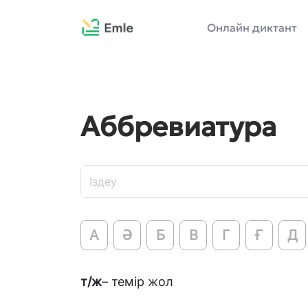
Онлайн диктант
Аббревиатура
А
Ә
Б
В
Г
Ғ
Д
т/ж
– темір жол