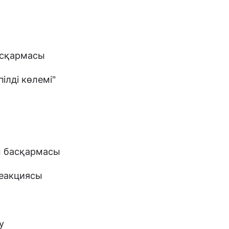
басқармасы
пілді көлемі"
ы басқармасы
реакциясы
у