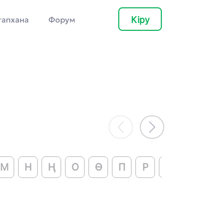
Кіру
тапхана
Форум
М
Н
Ң
О
Ө
П
Р
С
Т
У