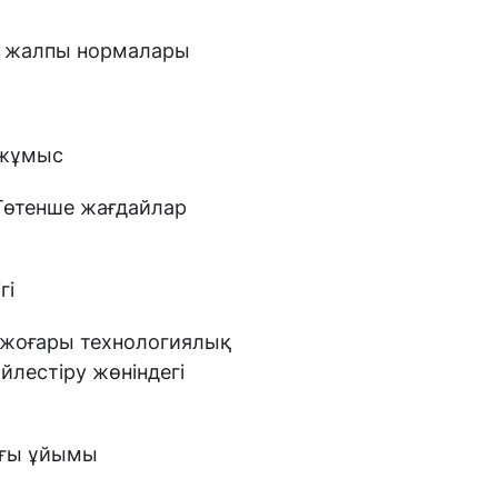
ң жалпы нормалары
 жұмыс
Төтенше жағдайлар
гі
 жоғары технологиялық
лестіру жөніндегі
ығы ұйымы