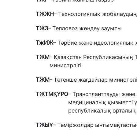
ТЖЖН
– Технологиялық жобалауды
ТЖЗ
– Тепловоз жөндеу зауыты
ТжИЖ
– Тәрбие және идеологиялық
ТЖМ
– Қазақстан Республикасының 
министрлігі
ТЖМ
– Төтенше жағдайлар министрлі
ТЖТМҚҮРО
– Транспланттауды және
медициналық қызметті үй
республикалық орталық
ТЖЫҰ
– Теміржолдар ынтымақтаст