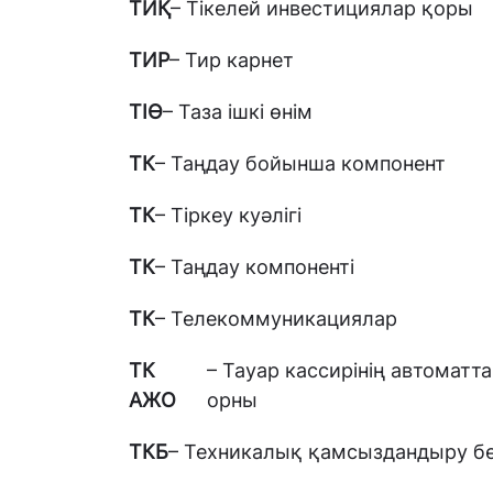
ТИҚ
– Тікелей инвестициялар қоры
ТИР
– Тир карнет
ТІӨ
– Таза ішкі өнім
ТК
– Таңдау бойынша компонент
ТК
– Тіркеу куәлігі
ТК
– Таңдау компоненті
ТК
– Телекоммуникациялар
ТК
– Тауар кассирінің автомат
АЖО
орны
ТКБ
– Техникалық қамсыздандыру бө